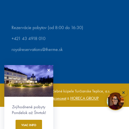
Rezervácie pobytov (od 8:00 do 16:30)
+421 43 4918 010
royalreservations@therme.sk
2023 © Slovenské liečebné kúpele Turčianske Teplice, a.s.
×
Dataconcept
HORECA GROUP
Realizácia:
&
Zvýhodnené pobyty
Pondelok až Štvrtok!
VIAC INFO