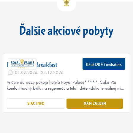
Ďalšie akciové pobyty
Royal Bed & Breakfast
Už od 120 € / osoba/noc
01.02.2026 - 23.12.2026
Vstúpte do oázy pokoja hotela Royal Palace*****. Čaká Vás
komfort hodný kráľov a regenerácia tela i duše vďaka termálnej mi...
VIAC INFO
MÁM ZÁUJEM