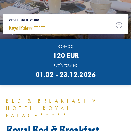
VÝBER UBYTOVANIA
Royal Palace *****
↞ Späť na balíky
CENA OD
120 EUR
PLATÍ V TERMÍNE
01.02 - 23.12.2026
BED & BREAKFAST V
HOTELI ROYAL
PALACE*****
Royal Bed & Breakfast