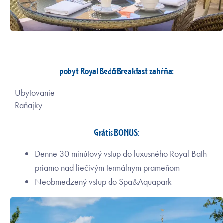
pobyt Royal Bed&Breakfast zahŕňa:
Ubytovanie
Raňajky
Grátis BONUS:
Denne 30 minútový vstup do luxusného Royal Bath
priamo nad liečivým termálnym prameňom
Neobmedzený vstup do Spa&Aquapark