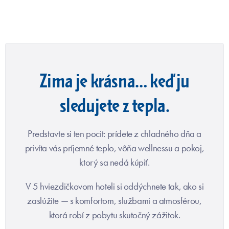
Zima je krásna… keď ju
sledujete z tepla.
Predstavte si ten pocit: prídete z chladného dňa a
privíta vás príjemné teplo, vôňa wellnessu a pokoj,
ktorý sa nedá kúpiť.
V 5 hviezdičkovom hoteli si oddýchnete tak, ako si
zaslúžite — s komfortom, službami a atmosférou,
ktorá robí z pobytu skutočný zážitok.