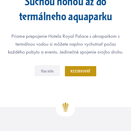
Suchou nohou až do
termálneho aquaparku
Priame prepojenie Hotela Royal Palace s akvaparkom s
termálnou vodou si môžete naplno vychutnať počas
každého pobytu a eventu. Jedinečné spojenie svojho druhu.
Suchou nohou až do termálneho aquaparku
Uniká
Viac info
REZERVOVAŤ
VIAC INFO
REZERVOVAŤ