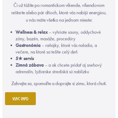
Či už túžite po romantickom víkende, víkendovom
reštarte alebo pár dňoch, ktoré vás nabijú energiou,
u nás máte všetko na jednom mieste:
Wellness & relax
– vyhriate sauny, oddychové
zóny, bazén, masáže, procedúry
Gastronómia
– raňajky, ktoré vás naladia, a
večere, na ktoré sa tešíte celý deň
5★ servis
Zimná zábava
– a ak chcete pridať aj snehový
adrenalín, lyžiarske strediská sú nablízku
Zahrejte sa, spomaľte a doprajte si zimu, ktorá chutí.
VIAC INFO