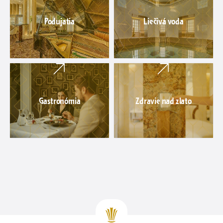
Podujatia
Liečivá voda
Gastronómia
Zdravie nad zlato