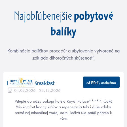
pobytové
Najobľúbenejšie
balíky
Kombinácia balíčkov procedúr a ubytovania vytvorené na
základe dlhoročných skúseností.
Royal Bed & Breakfast
od 150 € / osoba/noc
01.02.2026 - 23.12.2026
Vstúpte do oázy pokoja hotela Royal Palace*****. Čaká
Vás komfort hodný kráľov a regenerácia tela i duše vďaka
termálnej minerálnej vode, ktorej liečivá sila prúdi priamo k
vám.