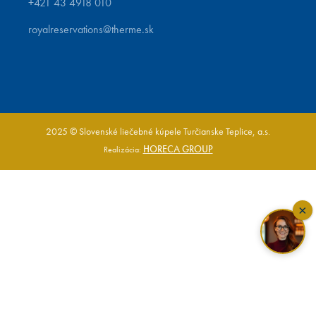
+421 43 4918 010
royalreservations@therme.sk
2025 © Slovenské liečebné kúpele Turčianske Teplice, a.s.
HORECA GROUP
Realizácia:
×
PRÍCHOD
ODCHOD
8. Aug 2026
11. Aug 2026
Overiť dostupnosť
Kúpiť darček