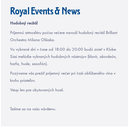
Royal Events & News
Hudobný recitál
Príjemnú atmosféru počas večere navodí hudobný recitál Brillant
Orchestra Milana Olšiaka.
Vo vybrané dni v čase od 18:00 do 20:00 budú znieť v Klube
Sissi melódie vybraných hudobných nástrojov (klavír, akordeón,
harfa, husle, saxofón).
Pozývame vás prežiť príjemný večer pri čaši obľúbeného vína v
kruhu priateľov.
Vstup len pre ubytovaných hostí.
Tešíme sa na vašu návštevu.