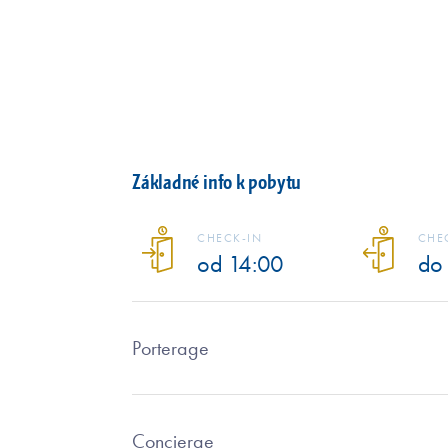
Základné info k pobytu
CHECK-IN
CHE
od 14:00
do
Porterage
Concierge