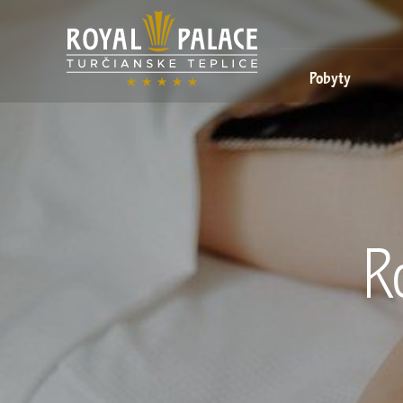
Pobyty
R