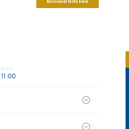
Rezervovať tento balík
CK-OUT
 11:00