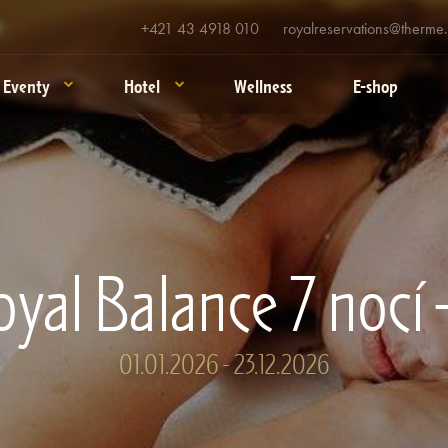
+421 43 4918 010
royalreservations@therme.
Eventy
Hotel
Wellness
E-shop
oyal Balance 7 noc
01.01.2026 - 23.12.2026