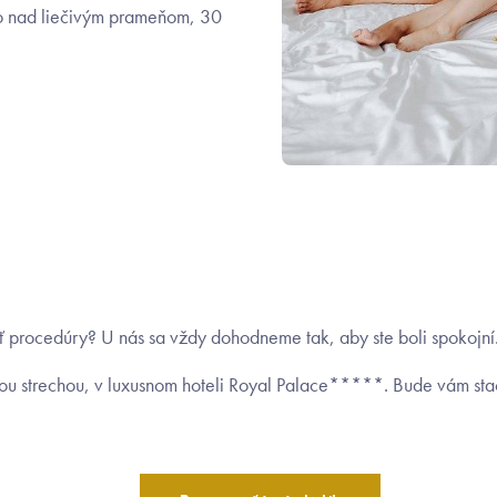
mo nad liečivým prameňom, 30
ať procedúry? U nás sa vždy dohodneme tak, aby ste boli spokojní
nou strechou, v luxusnom hoteli Royal Palace*****. Bude vám st