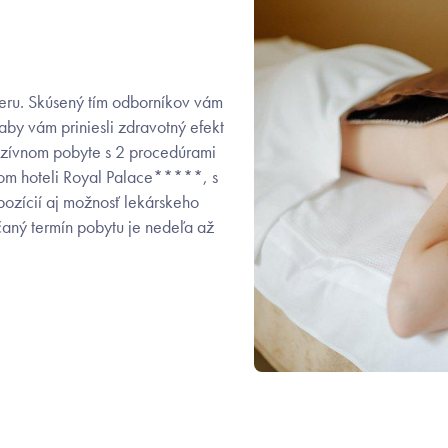
eru. Skúsený tím odborníkov vám
by vám priniesli zdravotný efekt
enzívnom pobyte s 2 procedúrami
om hoteli Royal Palace*****, s
pozícií aj možnosť lekárskeho
aný termín pobytu je nedeľa až