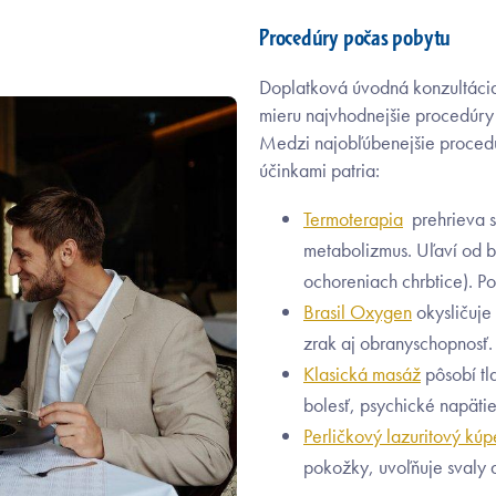
Procedúry počas pobytu
Doplatková úvodná konzultácia
mieru najvhodnejšie procedúry 
Medzi najobľúbenejšie procedú
účinkami patria:
Termoterapia
prehrieva s
metabolizmus. Uľaví od bo
ochoreniach chrbtice). P
Brasil Oxygen
okysličuje
zrak aj obranyschopnosť.
Klasická masáž
pôsobí tl
bolesť, psychické napätie 
Perličkový lazuritový kúp
pokožky, uvoľňuje svaly 