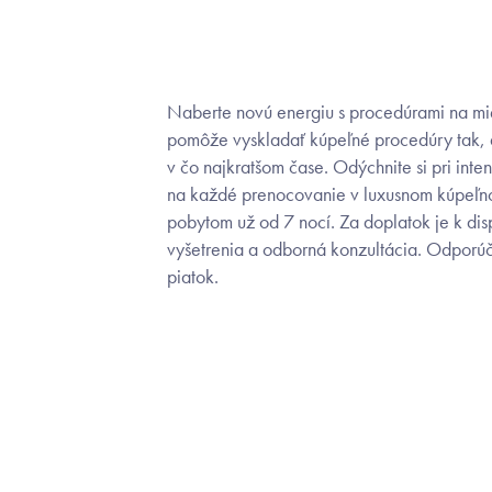
Naberte novú energiu s procedúrami na mi
pomôže vyskladať kúpeľné procedúry tak, a
v čo najkratšom čase. Odýchnite si pri int
na každé prenocovanie v luxusnom kúpeľn
pobytom už od 7 nocí. Za doplatok je k dis
vyšetrenia a odborná konzultácia. Odporúč
piatok.