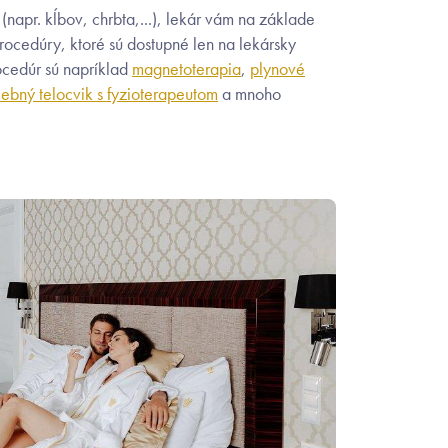
 (napr. kĺbov, chrbta,...), lekár vám na základe
rocedúry, ktoré sú dostupné len na lekársky
ocedúr sú napríklad
magnetoterapia
,
plynové
čebný telocvik s fyzioterapeutom
a mnoho