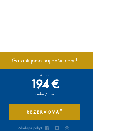
Garantujeme najlepšiu cenu!
Už od
194 €
osoba / noc
REZERVOVAŤ
Zdieľajte pobyt