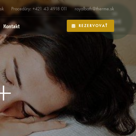
sk
Procedúry: +421 43 4918 011
royalbath@therme.sk
OD
194 €
Kontakt
REZERVOVAŤ
OSOBA/NOC
í+