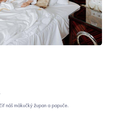
.
ačiť náš mäkučký župan a papuče.