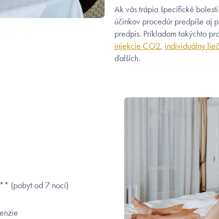
Ak vás trápia špecifické bolesti
účinkov procedúr predpíše aj p
predpis. Príkladom takýchto pr
injekcie CO2
,
individuálny lie
ďalších.
** (pobyt od 7 nocí)
penzie