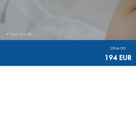
↞ Späť na balíky
CENA OD
194 EUR