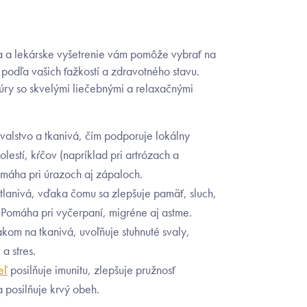
 a lekárske vyšetrenie vám pomôže vybrať na
podľa vašich ťažkostí a zdravotného stavu.
ry so skvelými liečebnými a relaxačnými
valstvo a tkanivá, čím podporuje lokálny
lestí, kŕčov (napríklad pri artrózach a
omáha pri úrazoch aj zápaloch.
 tlanivá, vďaka čomu sa zlepšuje pamäť, sluch,
 Pomáha pri vyčerpaní, migréne aj astme.
akom na tkanivá, uvoľňuje stuhnuté svaly,
a stres.
eľ
posilňuje imunitu, zlepšuje pružnosť
a posilňuje krvý obeh.