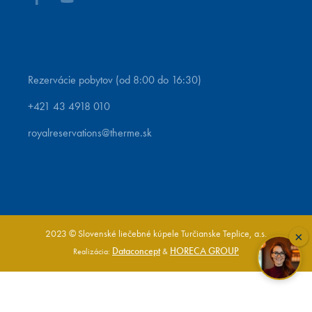
Rezervácie pobytov (od 8:00 do 16:30)
+421 43 4918 010
royalreservations@therme.sk
2023 © Slovenské liečebné kúpele Turčianske Teplice, a.s.
×
Dataconcept
HORECA GROUP
Realizácia:
&