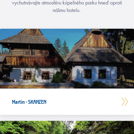
vychutnávajte atmosféru kúpeľného parku hneď oproti
nášmu hotelu.
Martin - SKANZEN