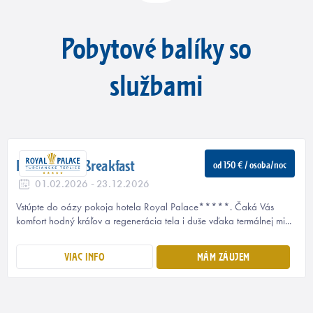
Pobytové balíky so
službami
Royal Bed & Breakfast
od 150 € / osoba/noc
01.02.2026 - 23.12.2026
Vstúpte do oázy pokoja hotela Royal Palace*****. Čaká Vás
komfort hodný kráľov a regenerácia tela i duše vďaka termálnej mi...
VIAC INFO
MÁM ZÁUJEM