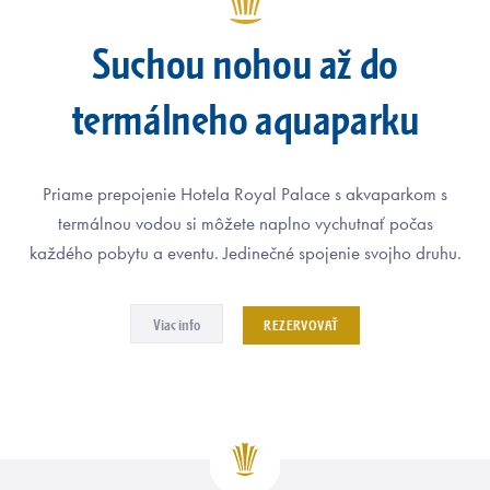
Suchou nohou až do
termálneho aquaparku
Priame prepojenie Hotela Royal Palace s akvaparkom s
termálnou vodou si môžete naplno vychutnať počas
každého pobytu a eventu. Jedinečné spojenie svojho druhu.
Suchou nohou až do termálneho aquaparku
Uniká
Viac info
REZERVOVAŤ
VIAC INFO
REZERVOVAŤ